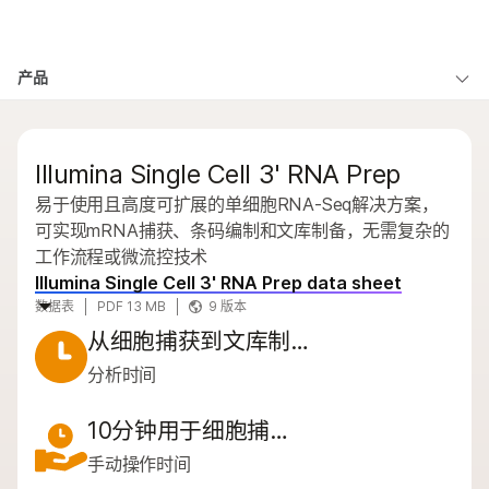
产品
×
产品
产品
解决方案
查看更多相关内容。选择您感兴趣的领域:
按类型
癌症研究
临床肿瘤学
学习
问题
微生物学
生殖健康
Illumina Single Cell 3' RNA Prep
按感兴趣的区域
农业基因组学
遗传病和罕见病
公司
易于使用且高度可扩展的单细胞RNA-Seq解决方案，
复杂疾病
通过仪器兼容性
可实现mRNA捕获、条码编制和文库制备，无需复杂的
支持
工作流程或微流控技术
产品线
Illumina Single Cell 3' RNA Prep data sheet
推荐内容链接
浏览所有产品
数据表
PDF 13 MB
9 版本
从细胞捕获到文库制…
产品组合
分析时间
概述
10分钟用于细胞捕…
按类型
手动操作时间