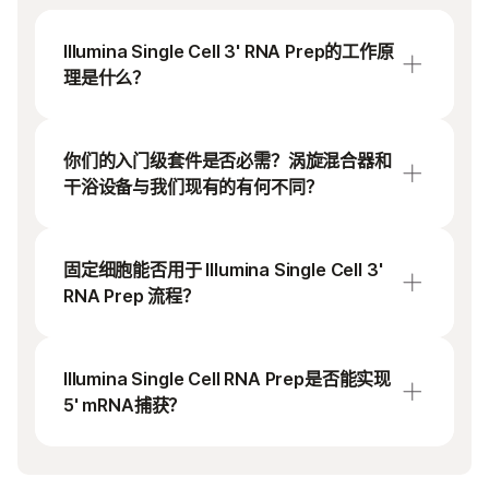
使用Illumina Single Cell Unique Dual Indexes。如果
需要输入单个细胞核，请使用 Illumina Single Cell
Illumina Single Cell 3' RNA Prep的工作原
Nuclei Isolation Kit。如果需要富集自定义 RNA 标
理是什么？
签序列，请使用 Illumina Single Cell Supplemental
Enrichment和扩增试剂盒。
Illumina Single Cell 3' RNA Prep采用PIPseq技
术和粒子模板即时分区（PIPs）技术。PIPs可
你们的入门级套件是否必需？涡旋混合器和
新用户应订购 Illumina Single Cell Prep入门设备，以
以将复杂的细胞混合物分隔成多个小液滴，这
干浴设备与我们现有的有何不同？
获取所需的辅助设备。
些小液滴中包含带条码的模板颗粒，这使单细
胞应用的处理变得更加简单，例如单细胞RNA
是的，我们的涡旋混合器和干浴设备是获取可
测序（scRNA-Seq）。
靠结果的必需设备。涡旋混合器专为实现一致
固定细胞能否用于 Illumina Single Cell 3'
的乳化而设计。干浴设备可确保精确的温度曲
RNA Prep 流程？
线；常规的干浴设备无法实现我们裂解方案中
所述的快速温度变化。
可以，可以使用已经过证明的Fluent DSP/甲醇
固定方案来处理细胞或细胞核。目前不兼容多
Illumina Single Cell RNA Prep是否能实现
聚甲醛（PFA）固定方法。
5' mRNA捕获？
不能，目前只能进行3’ mRNA捕获。