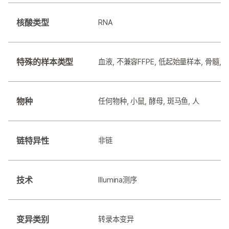
核酸类型
RNA
特殊的样本类型
血液, 不兼容FFPE, 低起始量样本, 骨髓, 
物种
任何物种, 小鼠, 酵母, 斑马鱼, 人
链特异性
非链
技术
Illumina测序
变异类别
转录本变异