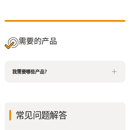
需要的产品
我需要哪些产品？
Illumina Single Cell 3' RNA Prep包括细胞捕获和文
库制备试剂。根据您想要检测的细胞数量选择合适规
格的试剂盒。此外，也可以分别购买 Illumina Single
Cell 3' RNA Capture 和 Illumina Single Cell Library
常见问题解答
Prep。
如果需要在每次运行中多重标记超过 8 个样本，请