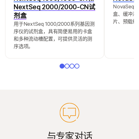
NextSeq 2000/2000-CN试
NovaSe
盒、缓冲液
剂盒
片、预载缓
用于NextSeq 1000/2000系列基因测
序仪的试剂盒，具有简便易用的卡盒
和多种流动槽配置，可提供灵活的测
序选项。
与专家对话