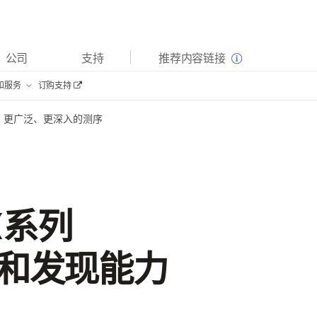
查看更多相关内容。选择您感兴趣的领域:
公司
支持
推荐内容链接
癌症研究
临床肿瘤学
和服务
订购
支持
微生物学
生殖健康
软件和信息学产品
农业基因组学
遗传病和罕见病
更广泛、更深入的测序
复杂疾病
X系列
和发现能力