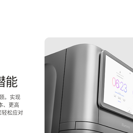
潜能
瓶颈。实现
本、更高
您轻松应对