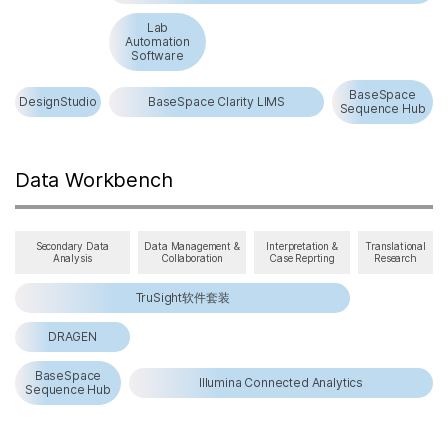
Lab
Automation
Software
BaseSpace
DesignStudio
BaseSpace Clarity LIMS
Sequence Hub
Data Workbench
Secondary Data
Data Management &
Interpretation &
Translational
Analysis
Collaboration
Case Reprting
Research
TruSight软件套装
DRAGEN
BaseSpace
Illumina Connected Analytics
Sequence Hub