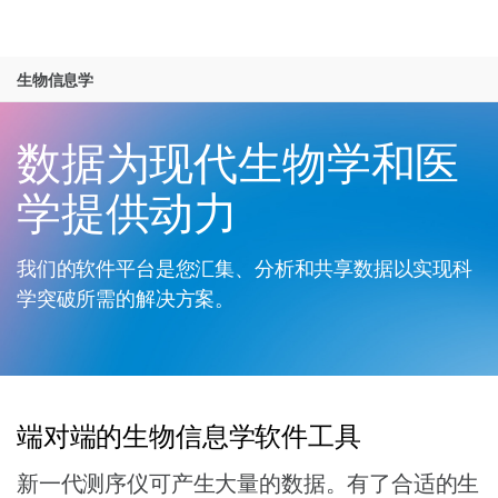
产品
生物信息学
解决方案
查看更多相关内容。选择您感兴趣的领域:
Skip to content
癌症研究
临床肿瘤学
学习
数据为现代生物学和医
微生物学
生殖健康
农业基因组学
遗传病和罕见病
公司
学提供动力
复杂疾病
支持
我们的软件平台是您汇集、分析和共享数据以实现科
学突破所需的解决方案。
推荐内容链接
端对端的生物信息学软件工具
新一代测序仪可产生大量的数据。有了合适的生