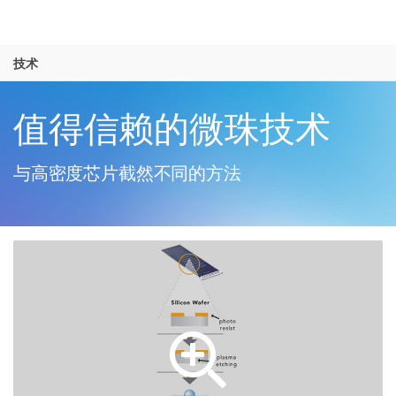
产品
技术
解决方案
查看更多相关内容。选择您感兴趣的领域:
Skip to content
癌症研究
临床肿瘤学
学习
值得信赖的微珠技术
微生物学
生殖健康
农业基因组学
遗传病和罕见病
公司
复杂疾病
与高密度芯片截然不同的方法
支持
推荐内容链接