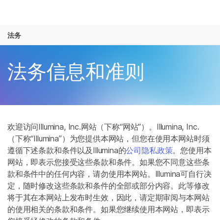
产品
法务
解决方案
查看更多相关内容。选择您感兴趣的领域:
Skip to content
癌症研究
临床肿瘤学
学习
法务信息和准则
微生物学
生殖健康
农业基因组学
遗传病和罕见病
公司
复杂疾病
支持
欢迎访问Illumina, Inc.网站（下称“网站”）。Illumina, Inc.
推荐内容链接
（下称“Illumina”）为您提供本网站，但您在使用本网站时须
遵循下述条款和条件以及Illumina的
公司隐私政策
。您使用本
网站，即表示您接受这些条款和条件。如果您不同意这些条
款和条件中的任何内容，请勿使用本网站。Illumina可自行决
定，随时修改这些条款和条件的全部或部分内容。此等修改
将于其在本网站上发布时生效，因此，请定期审阅与本网站
的使用相关的条款和条件。如果您继续使用本网站，即表示