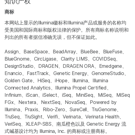
知识产权
商标
本网站上显示的Illumina徽标和Illumina产品或服务的名称均
受美国和国际商标和版权法律的保护。所有商标名称说明和
列出的所有者据信准确无误，但不保证如此。
Assign、BaseSpace、BeadArray、BlueBee、BlueFuse、
BlueGnome、CircLigase、Clarity LIMS、COVIDSeq、
DesignStudio、DRAGEN、DRAGEN ORA、Emedgene、
Enancio、FastTrack、Genetic Energy、GenomeStudio、
Golden Gate、HiSeq、iHope、Illumina、Illumina
Connected Analytics、Illumina Propel Certified、
Infinium、iScan、iSelect、iSeq、MiniSeq、MiSeq、MiSeq
FGx、Nextera、NextSeq、NovaSeq、Powered by
Illumina、Praxis、Ribo-Zero、SureCell、TruGenome、
TruSeq、TruSight、Verifi、Verinata、Verinata Health、
VeriSeq、XLEAP-SBS、南瓜橙色以及 Genetic Energy 流
式碱基设计均为 Illumina, Inc. 的商标或注册商标。