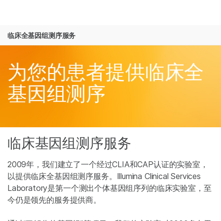
产品
临床全基因组测序服务
解决方案
查看更多相关内容。选择您感兴趣的领域:
Skip to content
癌症研究
临床肿瘤学
学习
为您的患者提供临床全
微生物学
生殖健康
农业基因组学
遗传病和罕见病
公司
基因组测序
复杂疾病
支持
推荐内容链接
临床基因组测序服务
2009年，我们建立了一个经过CLIA和CAP认证的实验室，
以提供临床全基因组测序服务。Illumina Clinical Services
Laboratory是第一个测出个体基因组序列的临床实验室，至
今仍是领先的服务提供商。