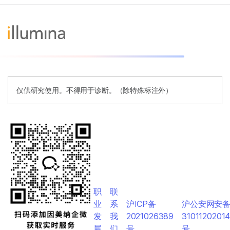
仅供研究使用。不得用于诊断。（除特殊标注外）
职
联
业
系
沪ICP备
沪公安网安
发
我
2021026389
3101120201
展
们
号
号