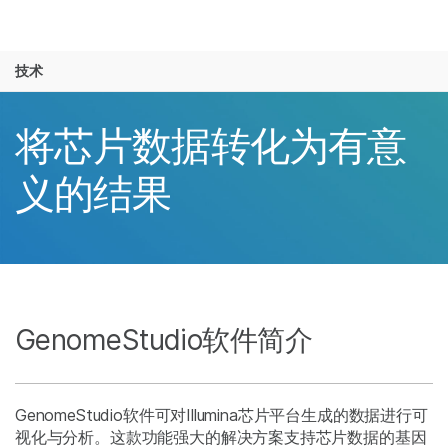
产品
芯片
技术
解决方案
查看更多相关内容。选择您感兴趣的领域:
癌症研究
临床肿瘤学
学习
将芯片数据转化为有意
微生物学
生殖健康
农业基因组学
遗传病和罕见病
公司
义的结果
复杂疾病
支持
推荐内容链接
GenomeStudio软件简介
GenomeStudio软件可对Illumina芯片平台生成的数据进行可
视化与分析。这款功能强大的解决方案支持芯片数据的基因