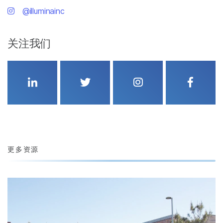
@illuminainc
关注我们
Linkedin
Twitter
Instagram
Faceboo
更多资源