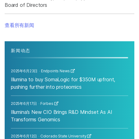
Board of Directors
查看所有新闻
新闻动态
2025年6月23日
Endpoints News
Illumina to buy SomaLogic for $350M upfront,
pushing further into proteomics
2025年6月17日
Forbes
Illumina’s New CIO Brings R&D Mindset As AI
Transforms Genomics
2025年6月12日
Colorado State University