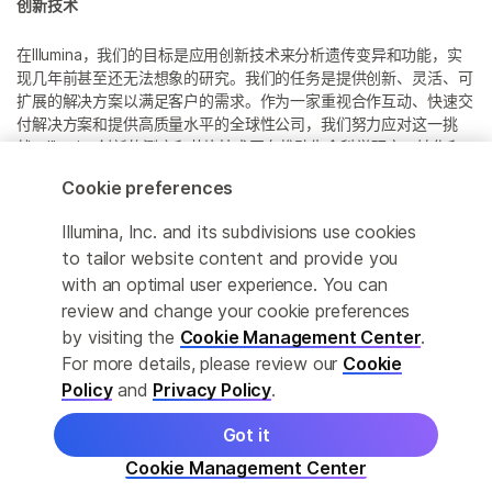
创新技术
在Illumina，我们的目标是应用创新技术来分析遗传变异和功能，实
现几年前甚至还无法想象的研究。我们的任务是提供创新、灵活、可
扩展的解决方案以满足客户的需求。作为一家重视合作互动、快速交
付解决方案和提供高质量水平的全球性公司，我们努力应对这一挑
战。Illumina创新的测序和芯片技术正在推动生命科学研究、转化和
消费者基因组学以及分子诊断中的进展。
Cookie preferences
所有商标均为 Illumina 公司或其各自所有者的财产。
Illumina, Inc. and its subdivisions use cookies
具体商标信息，请参见
to tailor website content and provide you
www.illumina.com.cn/company/legal.html
。
with an optimal user experience. You can
review and change your cookie preferences
Cookie Management Center
by visiting the
Cookie Management Center
.
For more details, please review our
Cookie
隐私政策
Policy
and
Privacy Policy
.
Got it
© 2026 Illumina, Inc. 保留最终解释权。
Cookie Management Center
更多产品详情
学习
订购