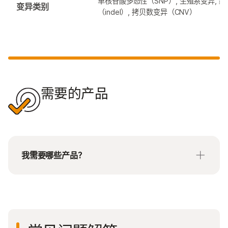
单核苷酸多态性（SNP）, 生殖系变异, 结
变异类别
（indel）, 拷贝数变异（CNV）
需要的产品
我需要哪些产品？
Infinium Starter Kit：选择试剂盒大小以及一次运行
的样本数量。每个试剂盒按一批处理，不能在多个实
验中拆分。如果要处理多个低通量批次，请订购多个
小型试剂盒。