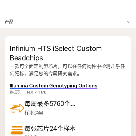
产品
×
产品
产品
解决方案
查看更多相关内容。选择您感兴趣的领域:
概述
癌症研究
临床肿瘤学
学习
问题
微生物学
生殖健康
Infinium HTS iSelect Custom
按类型
农业基因组学
遗传病和罕见病
公司
Beadchips
复杂疾病
按感兴趣的区域
一款可全面定制型芯片，可以在任何物种中检测几乎任
支持
通过仪器兼容性
何靶标，满足您的专属研究需求。
推荐内容链接
产品线
Illumina Custom Genotyping Options
数据表
PDF < 1 MB
浏览所有产品
每周最多5760个…
产品组合
样本通量
概述
每张芯片24个样本