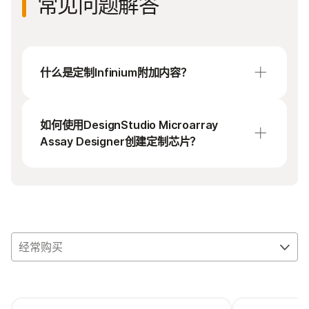
常见问题解答
iScan系统
使样本通量最大化并简化Infinium Assay处理过程
的可选硬件：
什么是定制Infinium附加内容？
AutoLoader（单个或两个）：iScan自动化装
附加内容让研究人员能够通过将定制内容添加
载机器人和配套产品
到现有的BeadChip上来了解最新发现。这可以
如何使用DesignStudio Microarray
提高研究设计的效率和成本效益，并帮助核心
Clarity LIMS
Assay Designer创建定制芯片？
实验室和研究人员为他们的研究创建高度差异
化的服务和优化的内容。支持的附加内容数量
Infinium基因分型自动化扩增前/后Tecan选
取决于基础内容和相关BeadChip，并且因每种
在DesignStudio Microarray Assay Designer中
项：用于PCR前/后区域的自动化处理的机器人
产品而异。
创建和订购定制检测分为五个简单阶段：
系统。
开始新的设计
配置新设计
经常购买
创建并添加输入目标文件进行设计
审核设计