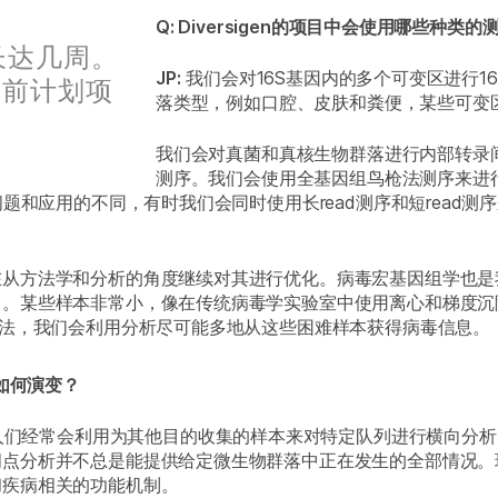
Q: Diversigen的项目中会使用哪些种类的
长达几周。
JP:
我们会对16S基因内的多个可变区进行1
们提前计划项
落类型，例如口腔、皮肤和粪便，某些可变
我们会对真菌和真核生物群落进行内部转录间隔
测序。我们会使用全基因组鸟枪法测序来进
问题和应用的不同，有时我们会同时使用长read测序和短read
在从方法学和分析的角度继续对其进行优化。病毒宏基因组学也是
力。某些样本非常小，像在传统病毒学实验室中使用离心和梯度沉
方法，我们会利用分析尽可能多地从这些困难样本获得病毒信息。
如何演变？
人们经常会利用为其他目的收集的样本来对特定队列进行横向分析
间点分析并不总是能提供给定微生物群落中正在发生的全部情况。
和疾病相关的功能机制。