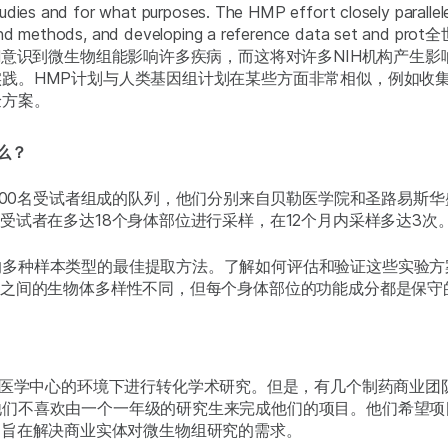
tudies and for what purposes. The HMP effort closely parall
ctices and methods, and developing a reference da
IH意识到微生物组能影响许多疾病，而这将对许多NIH机构产生
践。HMP计划与人类基因组计划在某些方面非常相似，例如收
验方案。
么？
300名受试者组成的队列，他们分别来自贝勒医学院和圣路易斯
受试者在多达18个身体部位进行采样，在12个月内采样多达3次
的多种样本类型的最佳提取方法。了解如何评估和验证这些实验方
人之间的生物体多样性不同，但每个身体部位的功能成分都是保守
医学中心的环境下进行转化学术研究。但是，有几个制药商业团
他们不喜欢由一个一年级的研究生来完成他们的项目。他们希望项
15年，旨在解决商业实体对微生物组研究的需求。