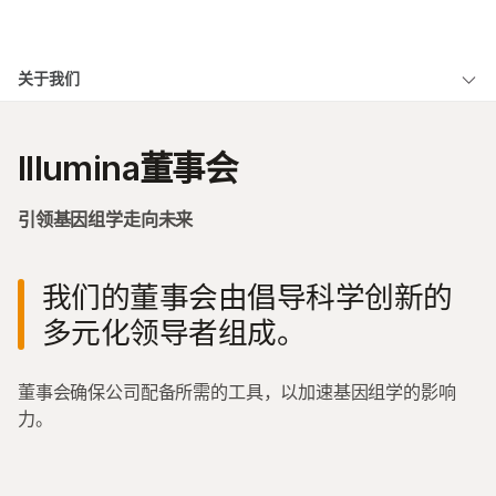
产品
×
关于我们
解决方案
查看更多相关内容。选择您感兴趣的领域:
概述
癌症研究
临床肿瘤学
学习
Illumina董事会
微生物学
生殖健康
公司简介
农业基因组学
遗传病和罕见病
公司
复杂疾病
管理团队
引领基因组学走向未来
支持
董事会
我们的董事会由倡导科学创新的
推荐内容链接
企业责任
多元化领导者组成。
伦理咨询委员会
董事会确保公司配备所需的工具，以加速基因组学的影响
ALSO EXPLORE
力。
关于我们
职业生涯