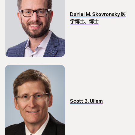
Daniel M. Skovronsky 医
学博士、博士
Scott B. Ullem