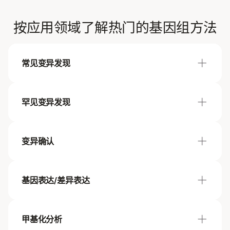
按应用领域了解热门的基因组方法
常见变异发现
罕见变异发现
方法
建议
变异确认
方法
建议的
全基因组测序（WGS）
Illumi
WGS 助力发现与复杂疾病相关的常见变异。
基因表达/差异表达
方法
建议的
全基因组测序（WGS）
Illumin
人类基因分型芯片
Global
WGS 助力发现与复杂疾病相关的常见变异。
全基因组基因分型芯片为在不同人群内外开展
Global
GWAS、发现常见变异提供高性价比方案。
Asian 
甲基化分析
方法
建议
靶向基因分型芯片
Infiniu
全外显子组测序（WES）
Illumin