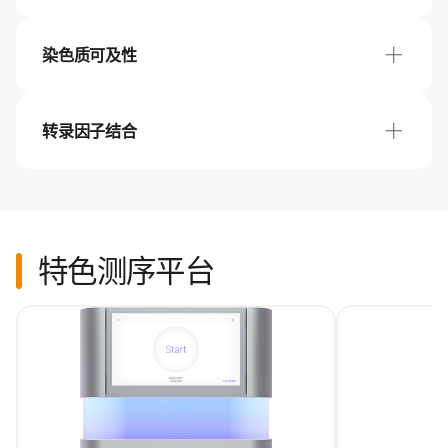
靶向芯片可针对特定复杂疾病亚群进行变异发现。
Beadch
WES 助力发现基因编码区内的罕见变异。
Enrich
Infiniu
BeadChi
染色质可及性
方法
建议
Total RNA-Seq
TruSe
总RNA测序实现全转录组分析，涵盖编码RNA及多
种非编码RNA。
靶向测序
AmpliSe
转录因子结合
方法
建议的
甲基化测序
Illumi
靶向测序可对已知基因进行变异验证，并发现新的
DNA Pa
Illumina 5碱基解决方案可在单次实验中完成甲基
Illumi
变异。
Illumin
mRNA-Seq
TruSe
化图谱绘制与高准确度遗传变异检出。
with E
Enrich
mRNA测序专注编码RNA，可用于eQTL定位等全
方法
建议
ATAC-Seq
Illumi
转录组分析。
转座酶可及性染色质测序技术（ATAC-Seq）可在
Enzyme
甲基化芯片
Infiniu
全基因组范围内检测染色质的开放状态。
特色测序平台
甲基化芯片以经济高效的方式，对全基因组编码区
ChIP-Seq
TruSeq
Single-Cell RNA-Seq
Next
及非编码调控区域的DNA甲基化进行分析。
染色质免疫共沉淀测序（ChIP-Seq）可在全基因组
单细胞RNA测序在单细胞水平解析全转录组，揭示
Illumi
范围内鉴定转录因子及其他蛋白质的DNA结合位
细胞对环境刺激的不同反应、疾病分子机制及免疫
Prep
点。
应答中的细胞互作。