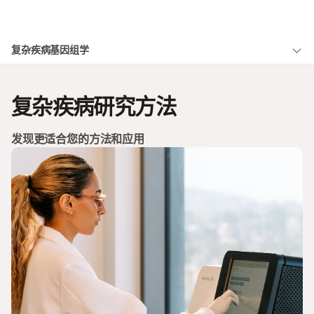
产品
×
复杂疾病基因组学
解决方案
查看更多相关内容。选择您感兴趣的领域:
概述
癌症研究
临床肿瘤学
学习
复杂疾病研究方法
微生物学
生殖健康
全基因组关联研究
农业基因组学
遗传病和罕见病
公司
复杂疾病
基因靶点识别
发现更适合您的方法和应用
支持
多基因风险评分
推荐内容链接
方法
ALSO EXPLORE
微生物基因组学
肿瘤
遗传 & 罕见疾病
复杂疾病基因组学