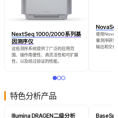
NovaS
NextSeq 1000/2000系列基
使用Nova
量测序研究
因测序仪
输出和交付
这些测序系统提供了广泛的应用范
围、操作简便性、高灵活性和可扩展
性，以及经过验证的性能。
特色分析产品
Illumina DRAGEN二级分析
BaseSpa