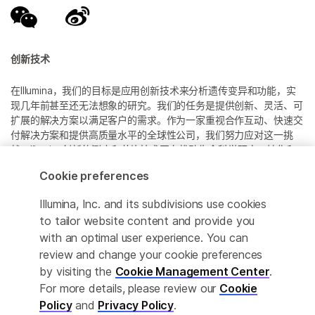
创新技术
在Illumina，我们的目标是应用创新技术来分析遗传变异和功能，实
现几年前甚至还无法想象的研究。我们的任务是提供创新、灵活、可
扩展的解决方案以满足客户的需求。作为一家重视合作互动、快速交
付解决方案和提供高质量水平的全球性公司，我们努力应对这一挑
战。Illumina创新的测序和芯片技术正在推动生命科学研究、转化和
消费者基因组学以及分子诊断中的进展。
Cookie preferences
所有商标均为 Illumina 公司或其各自所有者的财产。
Illumina, Inc. and its subdivisions use cookies
具体商标信息，请参见
to tailor website content and provide you
www.illumina.com.cn/company/legal.html
。
with an optimal user experience. You can
review and change your cookie preferences
Cookie Management Center
by visiting the
Cookie Management Center
.
For more details, please review our
Cookie
隐私政策
Policy
and
Privacy Policy
.