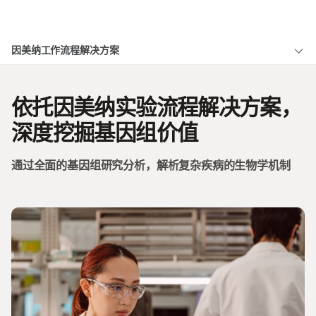
产品
×
因美纳工作流程解决方案
解决方案
查看更多相关内容。选择您感兴趣的领域:
概述
癌症研究
临床肿瘤学
学习
依托因美纳实验流程解决方案，
微生物学
生殖健康
肿瘤学研究解决方案
农业基因组学
遗传病和罕见病
公司
深度挖掘基因组价值
复杂疾病
遗传病研究解决方案
支持
通过全面的基因组研究分析，解析复杂疾病的生物学机制
推荐内容链接