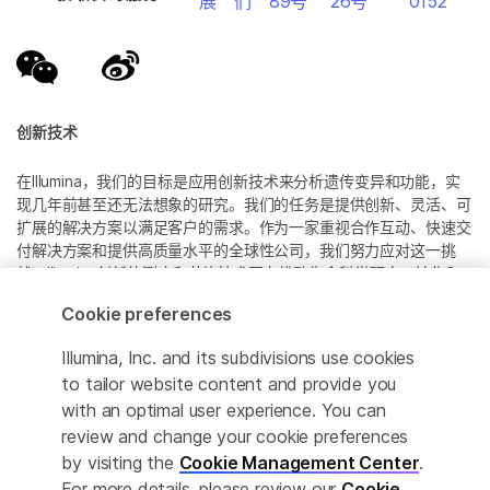
展
们
89号
26号
0152
创新技术
在Illumina，我们的目标是应用创新技术来分析遗传变异和功能，实
现几年前甚至还无法想象的研究。我们的任务是提供创新、灵活、可
扩展的解决方案以满足客户的需求。作为一家重视合作互动、快速交
付解决方案和提供高质量水平的全球性公司，我们努力应对这一挑
战。Illumina创新的测序和芯片技术正在推动生命科学研究、转化和
消费者基因组学以及分子诊断中的进展。
Cookie preferences
所有商标均为 Illumina 公司或其各自所有者的财产。
Illumina, Inc. and its subdivisions use cookies
具体商标信息，请参见
to tailor website content and provide you
www.illumina.com.cn/company/legal.html
。
with an optimal user experience. You can
review and change your cookie preferences
Cookie Management Center
by visiting the
Cookie Management Center
.
For more details, please review our
Cookie