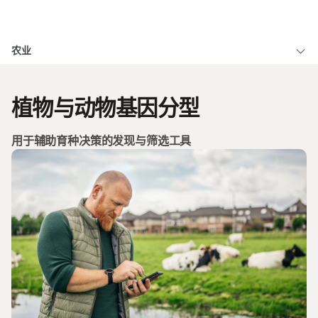
产品
×
农业
解决方案
查看更多相关内容。选择您感兴趣的领域:
概述
癌症研究
临床肿瘤学
学习
植物与动物基因分型
微生物学
生殖健康
植物与动物基因组学
农业基因组学
遗传病和罕见病
公司
复杂疾病
社区
用于辅助育种决策的发现与筛选工具
支持
商业化农业
推荐内容链接
农业基因组学芯片