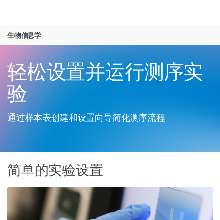
产品
生物信息学
解决方案
查看更多相关内容。选择您感兴趣的领域:
Skip to content
癌症研究
临床肿瘤学
学习
轻松设置并运行测序实
微生物学
生殖健康
农业基因组学
遗传病和罕见病
公司
验
复杂疾病
支持
通过样本表创建和设置向导简化测序流程
推荐内容链接
简单的实验设置