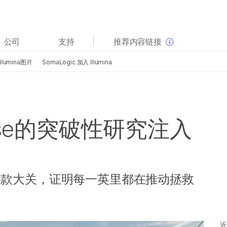
查看更多相关内容。选择您感兴趣的领域:
公司
支持
推荐内容链接
癌症研究
临床肿瘤学
Illumina图片
SomaLogic 加入 Illumina
微生物学
生殖健康
农业基因组学
遗传病和罕见病
复杂疾病
Cause的突破性研究注入
美元筹款大关，证明每一英里都在推动拯救