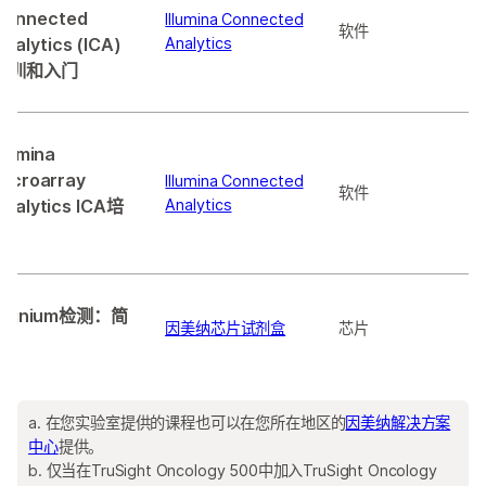
Connected
Illumina Connected
软件
nalytics (ICA)
Analytics
培训和入门
llumina
Microarray
Illumina Connected
软件
Analytics ICA培
Analytics
c
训
Infinium检测：简
因美纳芯片试剂盒
芯片
介
a. 在您实验室提供的课程也可以在您所在地区的
因美纳解决方案
中心
提供。
b. 仅当在TruSight Oncology 500中加入TruSight Oncology