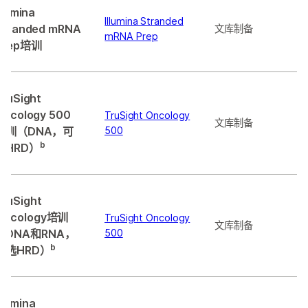
llumina
Illumina Stranded
Stranded mRNA
文库制备
mRNA Prep
Prep培训
TruSight
Oncology 500
TruSight Oncology
文库制备
培训（DNA，可
500
b
选HRD）
TruSight
Oncology培训
TruSight Oncology
文库制备
（DNA和RNA，
500
b
可选HRD）
llumina