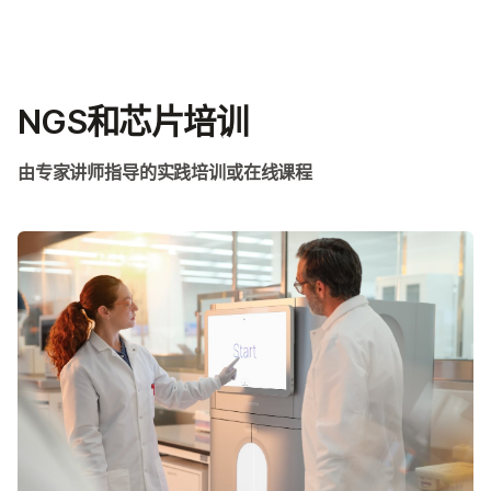
产品
×
解决方案
查看更多相关内容。选择您感兴趣的领域:
NGS和芯片培训
癌症研究
临床肿瘤学
学习
微生物学
生殖健康
由专家讲师指导的实践培训或在线课程
农业基因组学
遗传病和罕见病
公司
复杂疾病
支持
推荐内容链接