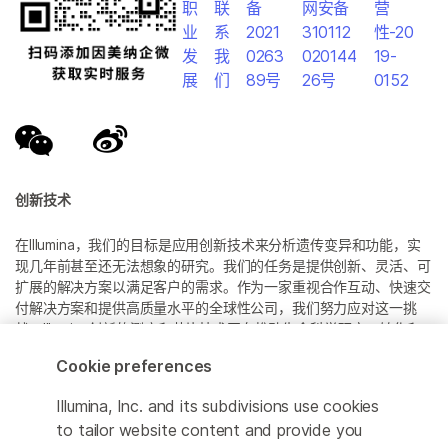
职
联
备
网安备
营
业
系
2021
310112
性-20
发
我
0263
020144
19-
展
们
89号
26号
0152
创新技术
在Illumina，我们的目标是应用创新技术来分析遗传变异和功能，实
现几年前甚至还无法想象的研究。我们的任务是提供创新、灵活、可
扩展的解决方案以满足客户的需求。作为一家重视合作互动、快速交
付解决方案和提供高质量水平的全球性公司，我们努力应对这一挑
战。Illumina创新的测序和芯片技术正在推动生命科学研究、转化和
消费者基因组学以及分子诊断中的进展。
Cookie preferences
所有商标均为 Illumina 公司或其各自所有者的财产。
Illumina, Inc. and its subdivisions use cookies
具体商标信息，请参见
to tailor website content and provide you
www.illumina.com.cn/company/legal.html
。