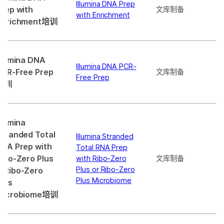
Illumina DNA Prep
Prep with
文库制备
with Enrichment
Enrichment培训
Illumina DNA
Illumina DNA PCR-
PCR-Free Prep
文库制备
Free Prep
培训
llumina
Stranded Total
Illumina Stranded
RNA Prep with
Total RNA Prep
Ribo-Zero Plus
with Ribo-Zero
文库制备
Plus or Ribo-Zero
或Ribo-Zero
Plus Microbiome
Plus
Microbiome培训