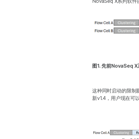
NovaSeq X系
图1. 先前NovaSe
这种同时启动的限制
新v1.4，用户现在