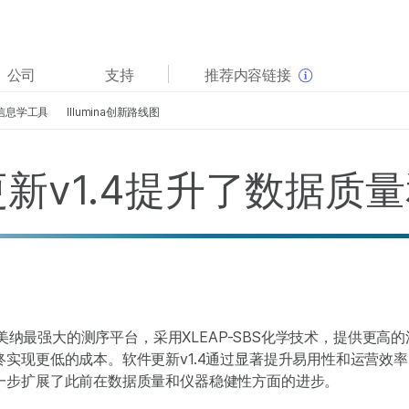
查看更多相关内容。选择您感兴趣的领域:
公司
支持
推荐内容链接
癌症研究
临床肿瘤学
信息学工具
Illumina创新路线图
微生物学
生殖健康
农业基因组学
遗传病和罕见病
软件更新v1.4提升了数据
复杂疾病
是因美纳最强大的测序平台，采用XLEAP-SBS化学技术，提供更
实现更低的成本。软件更新v1.4通过显著提升易用性和运营效率，延
一步扩展了此前在数据质量和仪器稳健性方面的进步。