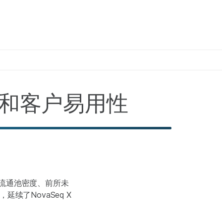
×
质量和客户易用性
高的流通池密度、前所未
续了NovaSeq X